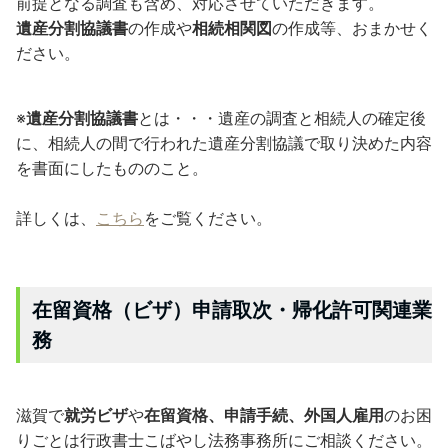
前提となる調査も含め、対応させていただきます。
遺産分割協議書
の作成や
相続相関図
の作成等、おまかせく
ださい。
※
遺産分割協議書
とは・・・遺産の調査と相続人の確定後
に、相続人の間で行われた遺産分割協議で取り決めた内容
を書面にしたもののこと。
詳しくは、
こちら
をご覧ください。
在留資格（ビザ）申請取次・帰化許可関連業
務
滋賀で
就労ビザ
や
在留資格、申請手続、外国人雇用
のお困
りごとは行政書士こばやし法務事務所にご相談ください。