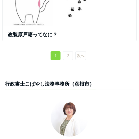
改製原戸籍ってなに？
1
2
次へ
行政書士こばやし法務事務所（彦根市）